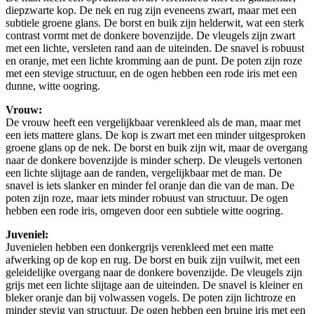
diepzwarte kop. De nek en rug zijn eveneens zwart, maar met een
subtiele groene glans. De borst en buik zijn helderwit, wat een sterk
contrast vormt met de donkere bovenzijde. De vleugels zijn zwart
met een lichte, versleten rand aan de uiteinden. De snavel is robuust
en oranje, met een lichte kromming aan de punt. De poten zijn roze
met een stevige structuur, en de ogen hebben een rode iris met een
dunne, witte oogring.
Vrouw:
De vrouw heeft een vergelijkbaar verenkleed als de man, maar met
een iets mattere glans. De kop is zwart met een minder uitgesproken
groene glans op de nek. De borst en buik zijn wit, maar de overgang
naar de donkere bovenzijde is minder scherp. De vleugels vertonen
een lichte slijtage aan de randen, vergelijkbaar met de man. De
snavel is iets slanker en minder fel oranje dan die van de man. De
poten zijn roze, maar iets minder robuust van structuur. De ogen
hebben een rode iris, omgeven door een subtiele witte oogring.
Juveniel:
Juvenielen hebben een donkergrijs verenkleed met een matte
afwerking op de kop en rug. De borst en buik zijn vuilwit, met een
geleidelijke overgang naar de donkere bovenzijde. De vleugels zijn
grijs met een lichte slijtage aan de uiteinden. De snavel is kleiner en
bleker oranje dan bij volwassen vogels. De poten zijn lichtroze en
minder stevig van structuur. De ogen hebben een bruine iris met een