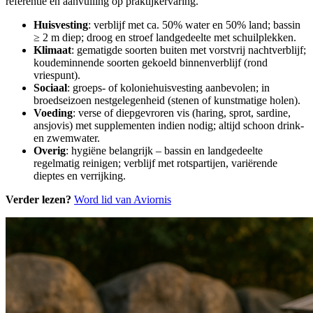
referentie en aanvulling op praktijkervaring.
Huisvesting
: verblijf met ca. 50% water en 50% land; bassin
≥ 2 m diep; droog en stroef landgedeelte met schuilplekken.
Klimaat
: gematigde soorten buiten met vorstvrij nachtverblijf;
koudeminnende soorten gekoeld binnenverblijf (rond
vriespunt).
Sociaal
: groeps- of koloniehuisvesting aanbevolen; in
broedseizoen nestgelegenheid (stenen of kunstmatige holen).
Voeding
: verse of diepgevroren vis (haring, sprot, sardine,
ansjovis) met supplementen indien nodig; altijd schoon drink-
en zwemwater.
Overig
: hygiëne belangrijk – bassin en landgedeelte
regelmatig reinigen; verblijf met rotspartijen, variërende
dieptes en verrijking.
Verder lezen?
Word lid van Aviornis