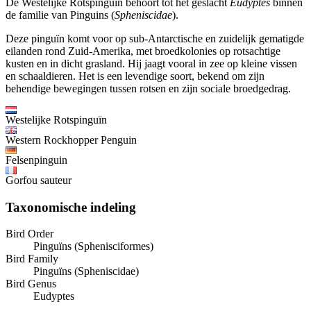
De Westelijke Rotspinguïn behoort tot het geslacht
Eudyptes
binnen
de familie van Pinguins (
Spheniscidae
).
Deze pinguïn komt voor op sub-Antarctische en zuidelijk gematigde
eilanden rond Zuid-Amerika, met broedkolonies op rotsachtige
kusten en in dicht grasland. Hij jaagt vooral in zee op kleine vissen
en schaaldieren. Het is een levendige soort, bekend om zijn
behendige bewegingen tussen rotsen en zijn sociale broedgedrag.
Westelijke Rotspinguïn
Western Rockhopper Penguin
Felsenpinguin
Gorfou sauteur
Taxonomische indeling
Bird Order
Pinguïns (Sphenisciformes)
Bird Family
Pinguïns (Spheniscidae)
Bird Genus
Eudyptes