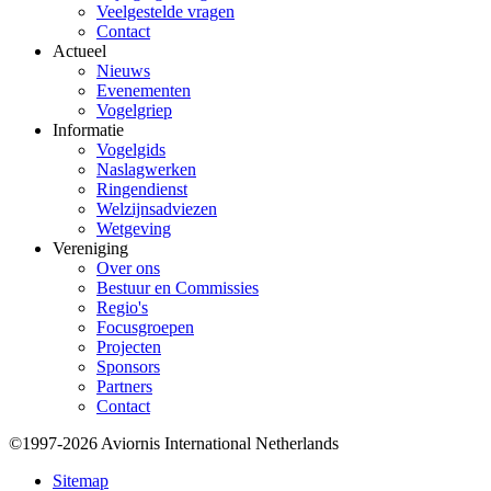
Veelgestelde vragen
Contact
Actueel
Nieuws
Evenementen
Vogelgriep
Informatie
Vogelgids
Naslagwerken
Ringendienst
Welzijnsadviezen
Wetgeving
Vereniging
Over ons
Bestuur en Commissies
Regio's
Focusgroepen
Projecten
Sponsors
Partners
Contact
©1997-2026 Aviornis International Netherlands
Bottom
Sitemap