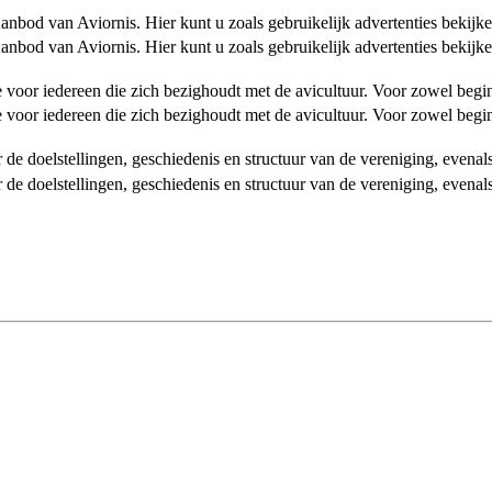
od van Aviornis. Hier kunt u zoals gebruikelijk advertenties bekijke
od van Aviornis. Hier kunt u zoals gebruikelijk advertenties bekijke
tie voor iedereen die zich bezighoudt met de avicultuur. Voor zowel be
tie voor iedereen die zich bezighoudt met de avicultuur. Voor zowel be
over de doelstellingen, geschiedenis en structuur van de vereniging, even
over de doelstellingen, geschiedenis en structuur van de vereniging, even