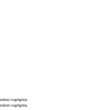
 rondom vogelgriep.
 rondom vogelgriep.