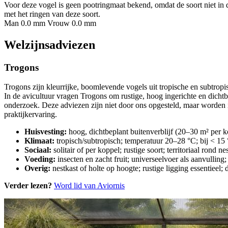
Voor deze vogel is geen pootringmaat bekend, omdat de soort niet in 
met het ringen van deze soort.
Man 0.0 mm
Vrouw 0.0 mm
Welzijnsadviezen
Trogons
Trogons zijn kleurrijke, boomlevende vogels uit tropische en subtropis
In de avicultuur vragen Trogons om rustige, hoog ingerichte en dicht
onderzoek. Deze adviezen zijn niet door ons opgesteld, maar worden i
praktijkervaring.
Huisvesting:
hoog, dichtbeplant buitenverblijf (20–30 m² per k
Klimaat:
tropisch/subtropisch; temperatuur 20–28 °C; bij < 
Sociaal:
solitair of per koppel; rustige soort; territoriaal rond n
Voeding:
insecten en zacht fruit; universeelvoer als aanvullin
Overig:
nestkast of holte op hoogte; rustige ligging essentieel
Verder lezen?
Word lid van Aviornis