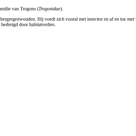
amilie van Trogons (
Trogonidae
).
bergregenwouden. Hij voedt zich vooral met insecten en af en toe met v
n bedreigd door habitatverlies.