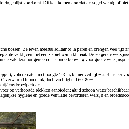
de ringenlijst voorkomt. Dit kan komen doordat de vogel weinig of niet 
che bossen. Ze leven meestal solitair of in paren en brengen veel tijd z
beplante verblijven met een stabiel warm klimaat. De volgende welzijns
n de vakliteratuur genoemd als onderbouwing voor goede welzijnsprakti
oppel); volièrematen met hoogte ≥ 3 m; binnenverblijf ± 2–3 m² per vog
15 °C verwarmd binnenhok; luchtvochtigheid 60–80%.
est tijdens broedperiode.
g; voer op verhoogde plekken aanbieden; altijd schoon water beschikbaar
; dagelijkse hygiëne en goede ventilatie bevorderen welzijn en broedsucc