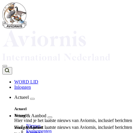
Overslaan
en
naar
de
inhoud
gaan
WORD LID
Inloggen
Top
navigation
Actueel
Main
Actueel
navigation
Actueel
Vraag & Aanbod
Hier vind je het laatste nieuws van Aviornis, inclusief berichte
Nieuws
Hier vind je het laatste nieuws van Aviornis, inclusief berichte
Vraag & Aanbod
Evenementen
Nieuws