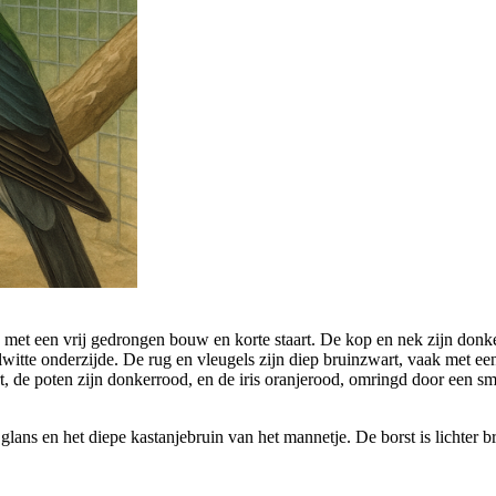
et een vrij gedrongen bouw en korte staart. De kop en nek zijn donkergri
ilwitte onderzijde. De rug en vleugels zijn diep bruinzwart, vaak met e
rt, de poten zijn donkerrood, en de iris oranjerood, omringd door een sm
ans en het diepe kastanjebruin van het mannetje. De borst is lichter br