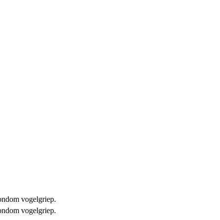
 rondom vogelgriep.
 rondom vogelgriep.