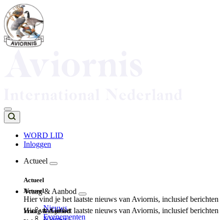
Overslaan
en
naar
de
inhoud
gaan
WORD LID
Inloggen
Top
navigation
Actueel
Main
Actueel
navigation
Actueel
Vraag & Aanbod
Hier vind je het laatste nieuws van Aviornis, inclusief berichte
Nieuws
Hier vind je het laatste nieuws van Aviornis, inclusief berichte
Vraag & Aanbod
Evenementen
Nieuws