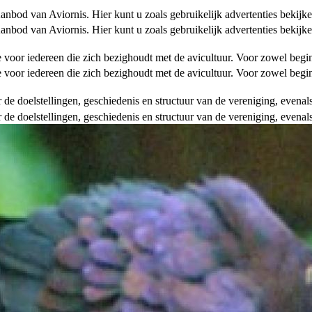
od van Aviornis. Hier kunt u zoals gebruikelijk advertenties bekijke
od van Aviornis. Hier kunt u zoals gebruikelijk advertenties bekijke
tie voor iedereen die zich bezighoudt met de avicultuur. Voor zowel be
tie voor iedereen die zich bezighoudt met de avicultuur. Voor zowel be
over de doelstellingen, geschiedenis en structuur van de vereniging, even
over de doelstellingen, geschiedenis en structuur van de vereniging, even