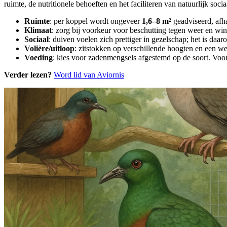
ruimte, de nutritionele behoeften en het faciliteren van natuurlijk soci
Ruimte
: per koppel wordt ongeveer
1,6–8 m²
geadviseerd, afha
Klimaat
: zorg bij voorkeur voor beschutting tegen weer en win
Sociaal
: duiven voelen zich prettiger in gezelschap; het is daa
Volière/uitloop
: zitstokken op verschillende hoogten en een we
Voeding
: kies voor zadenmengsels afgestemd op de soort. Voor 
Verder lezen?
Word lid van Aviornis