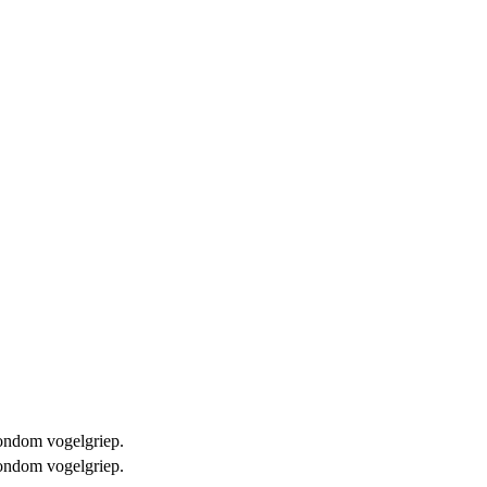
 rondom vogelgriep.
 rondom vogelgriep.