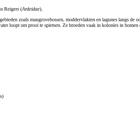
n Reigers (
Ardeidae
).
ergebieden zoals mangrovebossen, moddervlakten en lagunes langs de o
ter loopt om prooi te spietsen. Ze broeden vaak in kolonies in bomen o
s)