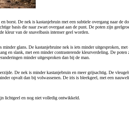
n borst. De nek is kastanjebruin met een subtiele overgang naar de don
chtige basis die naar zwart overgaat aan de punt. De poten zijn geelgro
e kleur van de snavelbasis intenser geel worden.
 minder glans. De kastanjebruine nek is iets minder uitgesproken, met e
lang en slank, met een minder contrasterende kleurverdeling. De poten zi
veranderingen minder uitgesproken dan bij de man.
zijde. De nek is minder kastanjebruin en meer grijsachtig. De vleugels
 minder opvalt dan bij volwassenen. De iris is bleekgeel, met een nauw
jn lichtgeel en nog niet volledig ontwikkeld.