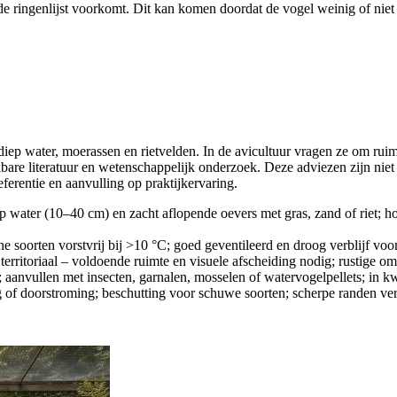
de ringenlijst voorkomt. Dit kan komen doordat de vogel weinig of niet 
ep water, moerassen en rietvelden. In de avicultuur vragen ze om ruime
bare literatuur en wetenschappelijk onderzoek. Deze adviezen zijn nie
ferentie en aanvulling op praktijkervaring.
p water (10–40 cm) en zacht aflopende oevers met gras, zand of riet; hog
sche soorten vorstvrij bij >10 °C; goed geventileerd en droog verblijf 
de territoriaal – voldoende ruimte en visuele afscheiding nodig; rustige 
l); aanvullen met insecten, garnalen, mosselen of watervogelpellets; in k
g of doorstroming; beschutting voor schuwe soorten; scherpe randen v