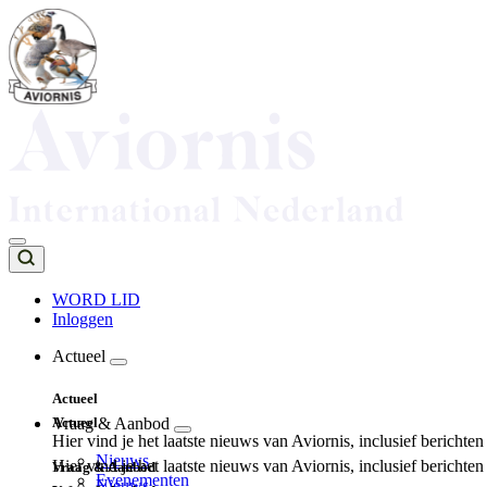
Overslaan
en
naar
de
inhoud
gaan
WORD LID
Inloggen
Top
navigation
Actueel
Main
Actueel
navigation
Actueel
Vraag & Aanbod
Hier vind je het laatste nieuws van Aviornis, inclusief berichte
Nieuws
Hier vind je het laatste nieuws van Aviornis, inclusief berichte
Vraag & Aanbod
Evenementen
Nieuws