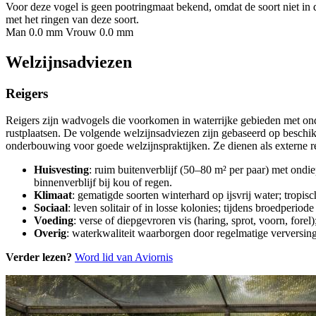
Voor deze vogel is geen pootringmaat bekend, omdat de soort niet in 
met het ringen van deze soort.
Man 0.0 mm
Vrouw 0.0 mm
Welzijnsadviezen
Reigers
Reigers zijn wadvogels die voorkomen in waterrijke gebieden met ondi
rustplaatsen. De volgende welzijnsadviezen zijn gebaseerd op beschik
onderbouwing voor goede welzijnspraktijken. Ze dienen als externe re
Huisvesting
: ruim buitenverblijf (50–80 m² per paar) met ondie
binnenverblijf bij kou of regen.
Klimaat
: gematigde soorten winterhard op ijsvrij water; tropi
Sociaal
: leven solitair of in losse kolonies; tijdens broedperio
Voeding
: verse of diepgevroren vis (haring, sprot, voorn, fore
Overig
: waterkwaliteit waarborgen door regelmatige verversin
Verder lezen?
Word lid van Aviornis