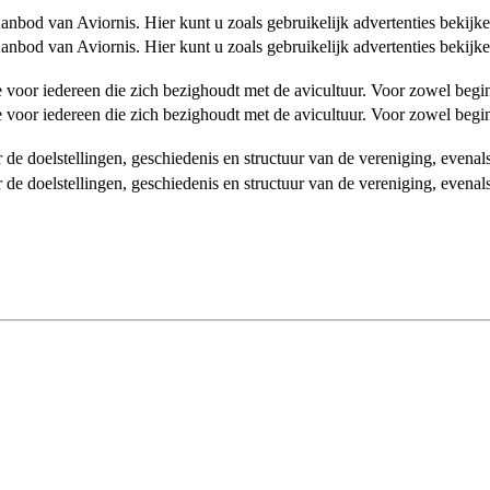
od van Aviornis. Hier kunt u zoals gebruikelijk advertenties bekijke
od van Aviornis. Hier kunt u zoals gebruikelijk advertenties bekijke
tie voor iedereen die zich bezighoudt met de avicultuur. Voor zowel be
tie voor iedereen die zich bezighoudt met de avicultuur. Voor zowel be
over de doelstellingen, geschiedenis en structuur van de vereniging, even
over de doelstellingen, geschiedenis en structuur van de vereniging, even