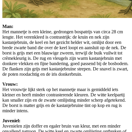
Man:
Het mannetje is een kleine, gedrongen bospatrijs van circa 28 cm
lengte. Het verenkleed is contrastrijk: de kruin en nek zijn
kastanjebruin, de keel en het gezicht helder wit, omlijst door een
brede zwarte band die over de keel loopt en aansluit op de nek. De
borst is grijs met een blauwige zweem, terwijl de buik vuilwit tot
crèmekleurig is. De rug en vleugels zijn warm kastanjebruin met
donkere vlekken en fijne bandering, goed passend bij de bosbodem.
De flanken zijn grijs met kastanjebruine strepen. De snavel is zwart,
de poten roodachtig en de iris donkerbruin.
Vrouw:
Het vrouwtje lijkt sterk op het mannetje maar is gemiddeld iets
kleiner en heeft minder contrasterende kleuren. De witte keelpartij
kan smaller zijn en de zwarte omlijsting minder scherp afgetekend.
De borst is matter grijs en de kastanjebruine tint op kop en rug is
minder intens.
Juveniel:
Juvenielen zijn doffer en egaler bruin van kleur, met een minder
opvallend patroon. De witte keel en zwarte omlijsting ontbreken of