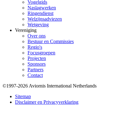
Vogelgids
Naslagwerken
Ringendienst
Welzijnsadviezen
Wetgeving
Vereniging
Over ons
Bestuur en Commissies
Regio's
Focusgroepen
Projecten
Sponsors
Partners
Contact
©1997-2026 Aviornis International Netherlands
Bottom
Sitemap
Disclaimer en Privacyverklaring