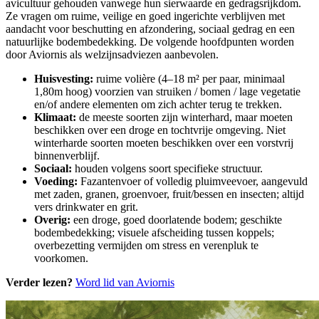
avicultuur gehouden vanwege hun sierwaarde en gedragsrijkdom.
Ze vragen om ruime, veilige en goed ingerichte verblijven met
aandacht voor beschutting en afzondering, sociaal gedrag en een
natuurlijke bodembedekking. De volgende hoofdpunten worden
door Aviornis als welzijnsadviezen aanbevolen.
Huisvesting:
ruime volière (4–18 m² per paar, minimaal
1,80m hoog) voorzien van struiken / bomen / lage vegetatie
en/of andere elementen om zich achter terug te trekken.
Klimaat:
de meeste soorten zijn winterhard, maar moeten
beschikken over een droge en tochtvrije omgeving. Niet
winterharde soorten moeten beschikken over een vorstvrij
binnenverblijf.
Sociaal:
houden volgens soort specifieke structuur.
Voeding:
Fazantenvoer of volledig pluimveevoer, aangevuld
met zaden, granen, groenvoer, fruit/bessen en insecten; altijd
vers drinkwater en grit.
Overig:
een droge, goed doorlatende bodem; geschikte
bodembedekking; visuele afscheiding tussen koppels;
overbezetting vermijden om stress en verenpluk te
voorkomen.
Verder lezen?
Word lid van Aviornis