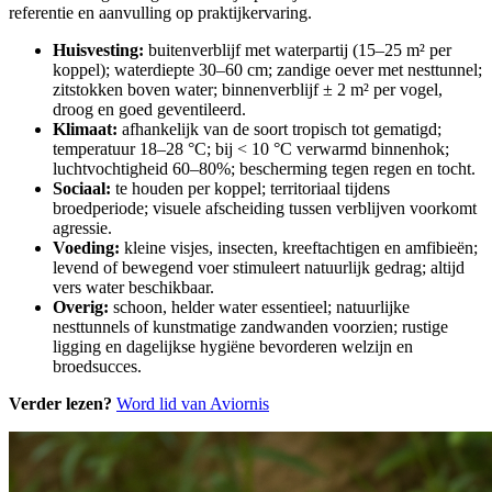
referentie en aanvulling op praktijkervaring.
Huisvesting:
buitenverblijf met waterpartij (15–25 m² per
koppel); waterdiepte 30–60 cm; zandige oever met nesttunnel;
zitstokken boven water; binnenverblijf ± 2 m² per vogel,
droog en goed geventileerd.
Klimaat:
afhankelijk van de soort tropisch tot gematigd;
temperatuur 18–28 °C; bij < 10 °C verwarmd binnenhok;
luchtvochtigheid 60–80%; bescherming tegen regen en tocht.
Sociaal:
te houden per koppel; territoriaal tijdens
broedperiode; visuele afscheiding tussen verblijven voorkomt
agressie.
Voeding:
kleine visjes, insecten, kreeftachtigen en amfibieën;
levend of bewegend voer stimuleert natuurlijk gedrag; altijd
vers water beschikbaar.
Overig:
schoon, helder water essentieel; natuurlijke
nesttunnels of kunstmatige zandwanden voorzien; rustige
ligging en dagelijkse hygiëne bevorderen welzijn en
broedsucces.
Verder lezen?
Word lid van Aviornis