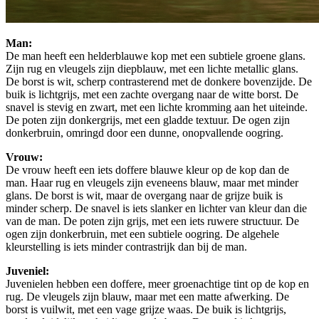
Man:
De man heeft een helderblauwe kop met een subtiele groene glans.
Zijn rug en vleugels zijn diepblauw, met een lichte metallic glans.
De borst is wit, scherp contrasterend met de donkere bovenzijde. De
buik is lichtgrijs, met een zachte overgang naar de witte borst. De
snavel is stevig en zwart, met een lichte kromming aan het uiteinde.
De poten zijn donkergrijs, met een gladde textuur. De ogen zijn
donkerbruin, omringd door een dunne, onopvallende oogring.
Vrouw:
De vrouw heeft een iets doffere blauwe kleur op de kop dan de
man. Haar rug en vleugels zijn eveneens blauw, maar met minder
glans. De borst is wit, maar de overgang naar de grijze buik is
minder scherp. De snavel is iets slanker en lichter van kleur dan die
van de man. De poten zijn grijs, met een iets ruwere structuur. De
ogen zijn donkerbruin, met een subtiele oogring. De algehele
kleurstelling is iets minder contrastrijk dan bij de man.
Juveniel:
Juvenielen hebben een doffere, meer groenachtige tint op de kop en
rug. De vleugels zijn blauw, maar met een matte afwerking. De
borst is vuilwit, met een vage grijze waas. De buik is lichtgrijs,