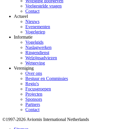
Wijziging doorgeven
Veelgestelde vragen
Contact
Actueel
Nieuws
Evenementen
Vogelgriep
Informatie
Vogelgids
Naslagwerken
Ringendienst
Welzijnsadviezen
Wetgeving
Vereniging
Over ons
Bestuur en Commissies
Regio's
Focusgroepen
Projecten
Sponsors
Partners
Contact
©1997-2026 Aviornis International Netherlands
Bottom