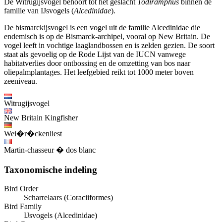
De Witrugijsvogel behoort tot het geslacht
Todiramphus
binnen de
familie van IJsvogels (
Alcedinidae
).
De bismarckijsvogel is een vogel uit de familie Alcedinidae die
endemisch is op de Bismarck-archipel, vooral op New Britain. De
vogel leeft in vochtige laaglandbossen en is zelden gezien. De soort
staat als gevoelig op de Rode Lijst van de IUCN vanwege
habitatverlies door ontbossing en de omzetting van bos naar
oliepalmplantages. Het leefgebied reikt tot 1000 meter boven
zeeniveau.
Witrugijsvogel
New Britain Kingfisher
Wei�r�ckenliest
Martin-chasseur � dos blanc
Taxonomische indeling
Bird Order
Scharrelaars (Coraciiformes)
Bird Family
IJsvogels (Alcedinidae)