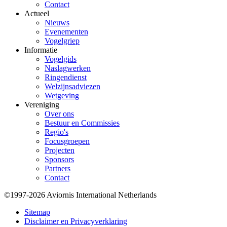
Contact
Actueel
Nieuws
Evenementen
Vogelgriep
Informatie
Vogelgids
Naslagwerken
Ringendienst
Welzijnsadviezen
Wetgeving
Vereniging
Over ons
Bestuur en Commissies
Regio's
Focusgroepen
Projecten
Sponsors
Partners
Contact
©1997-2026 Aviornis International Netherlands
Bottom
Sitemap
Disclaimer en Privacyverklaring