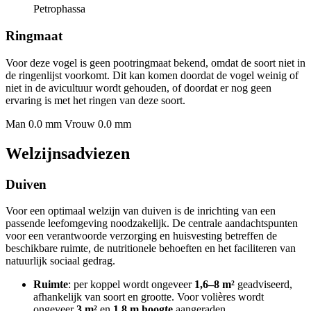
Petrophassa
Ringmaat
Voor deze vogel is geen pootringmaat bekend, omdat de soort niet in
de ringenlijst voorkomt. Dit kan komen doordat de vogel weinig of
niet in de avicultuur wordt gehouden, of doordat er nog geen
ervaring is met het ringen van deze soort.
Man 0.0 mm
Vrouw 0.0 mm
Welzijnsadviezen
Duiven
Voor een optimaal welzijn van duiven is de inrichting van een
passende leefomgeving noodzakelijk. De centrale aandachtspunten
voor een verantwoorde verzorging en huisvesting betreffen de
beschikbare ruimte, de nutritionele behoeften en het faciliteren van
natuurlijk sociaal gedrag.
Ruimte
: per koppel wordt ongeveer
1,6–8 m²
geadviseerd,
afhankelijk van soort en grootte. Voor volières wordt
ongeveer
3 m²
en
1,8 m hoogte
aangeraden.