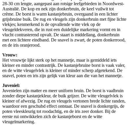
28-30 cm lengte, aangepast aan rotsige leefgebieden in Noordwest-
Australië. De kop en nek zijn donkerbruin, de keel vuilwit tot
crème. De borst is warm kastanjebruin, overgaand in een lichter
grijsbruine buik. De rug en vleugels zijn donkerbruin met fijne lichte
vlekjes; kenmerkend is de opvallende witte vlek op de
vleugeldekveren, die in rust een duidelijke markering vormt en in
vlucht contrasterend opvalt. De staart is middellang, donkerbruin
met een lichtere eindband. De snavel is zwart, de poten donkerrood,
en de iris oranjerood.
Vrouw:
Het vrouwtje lijkt sterk op het mannetje, maar is gemiddeld iets
kleiner en minder contrastrijk. De kastanjebruine borst is vaak valer,
en de witte vleugelvlek is kleiner of minder scherp afgetekend. De
snavel, poten en iris zijn gelijk van kleur aan die van het mannetje.
Juveniel:
Juvenielen zijn matter en meer uniform bruin. De borst is vaalbruin
zonder diepe kastanjekleur, de buik grijzer. De witte vleugelvlek is
kleiner of afwezig. De rug en vleugels vertonen brede lichte randen,
waardoor een geschubd effect ontstaat. De snavel is donkergrijs, de
poten vleeskleurig tot roodachtig, en de iris zeer donker. Bij de
eerste rui ontwikkelen zich de kastanjeborst en de witte
vleugelmarkering.