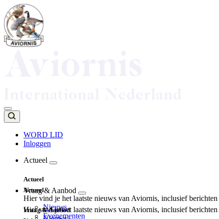
Overslaan
en
naar
de
inhoud
gaan
WORD LID
Inloggen
Top
navigation
Actueel
Main
Actueel
navigation
Actueel
Vraag & Aanbod
Hier vind je het laatste nieuws van Aviornis, inclusief berichte
Nieuws
Hier vind je het laatste nieuws van Aviornis, inclusief berichte
Vraag & Aanbod
Evenementen
Nieuws