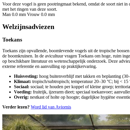
Voor deze vogel is geen pootringmaat bekend, omdat de soort niet in 
met het ringen van deze soort.
Man 0.0 mm
Vrouw 0.0 mm
Welzijnsadviezen
Toekans
Toekans zijn opvallende, boomlevende vogels uit de tropische bossen 
de boomkruinen. In de avicultuur vragen Toekans om hoge, ruim ingeri
op beschikbare literatuur en wetenschappelijk onderzoek. Deze advie
externe referentie en aanvulling op praktijkervaring.
Huisvesting:
hoog buitenverblijf met takken en beplanting (30–
Klimaat:
tropisch/subtropisch; temperatuur 20–30 °C; bij < 1
Sociaal:
sociaal; te houden per koppel of kleine groep; territor
Voeding:
fruitrijk, ijzerarm dieet; speciaal toekanvoer; aanvull
Overig:
nestkast of holte op hoogte; dagelijkse hygiëne essenti
Verder lezen?
Word lid van Aviornis