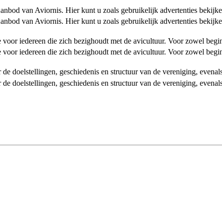
od van Aviornis. Hier kunt u zoals gebruikelijk advertenties bekijke
od van Aviornis. Hier kunt u zoals gebruikelijk advertenties bekijke
tie voor iedereen die zich bezighoudt met de avicultuur. Voor zowel be
tie voor iedereen die zich bezighoudt met de avicultuur. Voor zowel be
over de doelstellingen, geschiedenis en structuur van de vereniging, even
over de doelstellingen, geschiedenis en structuur van de vereniging, even