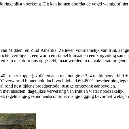
de ringenlijst voorkomt. Dit kan komen doordat de vogel weinig of niet 
van Midden- en Zuid-Amerika. Ze leven voornamelijk van fruit, aangevu
chte verblijven, een warm en stabiel klimaat en een zorgvuldig sameng
zen zijn niet door ons opgesteld, maar worden in de vakliteratuur geno
40 m² per koppel); volièrematen met hoogte ≥ 3–4 m; binnenverblijf ± 
5 °C verwarmd binnenhok; luchtvochtigheid 60–80%; bescherming tegen
iaal rond nest tijdens broedperiode; rustige omgeving aanbevolen.
en met insecten; dagelijkse verversing van fruit en water noodzakelijk.
eel; regelmatige gezondheidscontrole; rustige ligging bevordert welzijn