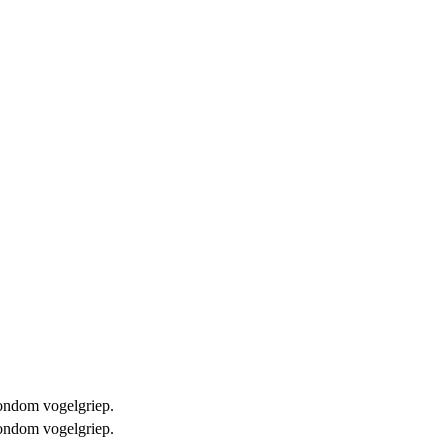
 rondom vogelgriep.
 rondom vogelgriep.