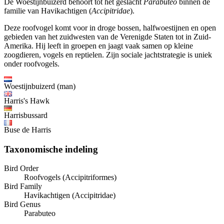
De Woestijnbuizerd behoort tot het geslacht
Parabuteo
binnen de
familie van Havikachtigen (
Accipitridae
).
Deze roofvogel komt voor in droge bossen, halfwoestijnen en open
gebieden van het zuidwesten van de Verenigde Staten tot in Zuid-
Amerika. Hij leeft in groepen en jaagt vaak samen op kleine
zoogdieren, vogels en reptielen. Zijn sociale jachtstrategie is uniek
onder roofvogels.
Woestijnbuizerd (man)
Harris's Hawk
Harrisbussard
Buse de Harris
Taxonomische indeling
Bird Order
Roofvogels (Accipitriformes)
Bird Family
Havikachtigen (Accipitridae)
Bird Genus
Parabuteo