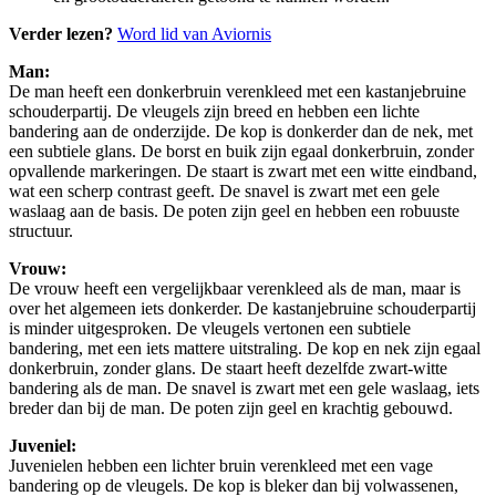
Verder lezen?
Word lid van Aviornis
Man:
De man heeft een donkerbruin verenkleed met een kastanjebruine
schouderpartij. De vleugels zijn breed en hebben een lichte
bandering aan de onderzijde. De kop is donkerder dan de nek, met
een subtiele glans. De borst en buik zijn egaal donkerbruin, zonder
opvallende markeringen. De staart is zwart met een witte eindband,
wat een scherp contrast geeft. De snavel is zwart met een gele
waslaag aan de basis. De poten zijn geel en hebben een robuuste
structuur.
Vrouw:
De vrouw heeft een vergelijkbaar verenkleed als de man, maar is
over het algemeen iets donkerder. De kastanjebruine schouderpartij
is minder uitgesproken. De vleugels vertonen een subtiele
bandering, met een iets mattere uitstraling. De kop en nek zijn egaal
donkerbruin, zonder glans. De staart heeft dezelfde zwart-witte
bandering als de man. De snavel is zwart met een gele waslaag, iets
breder dan bij de man. De poten zijn geel en krachtig gebouwd.
Juveniel:
Juvenielen hebben een lichter bruin verenkleed met een vage
bandering op de vleugels. De kop is bleker dan bij volwassenen,