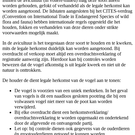
Binnen de avicultuur (in volière-milieu) mag deze soort alleen
worden gehouden, gefokt of verhandeld als de legale herkomst kan
worden aangetoond. De lidstaten aangesloten bij het CITES-verdrag
(Convention on International Trade in Endangered Species of wild
flora and fauna) hebben internationale regels opgesteld die het
houden, fokken en verhandelen van deze dieren onder strikte
voorwaarden mogelijk maakt.
In de avicultuur is het toegestaan deze soort te houden en te kweken,
mits de legale herkomst duidelijk kan worden aangetoond. Bij
overdracht of verkoop moet altijd een overdrachtsverklaring of
registratie aanwezig zijn. Hierdoor kan bij controles worden
bewezen dat de vogel afkomstig is uit legale kweek en niet uit de
natuur is onttrokken.
De houder de dient legale herkomst van de vogel aan te tonen:
De vogel is voorzien van een uniek merkteken. In het geval
van vogels is dit een naadloos gesloten pootring die bij een
volwassen vogel niet meer van de poot kan worden
verwijderd.
Bij elke overdracht dient een herkomstverklaring/
overdrachtsverklaring te worden opgemaakt en ondertekend
door de afgevende en ontvangende partij.
Let op: bij controle dienen ook gegevens van de ouderdieren
én grootouderdieren getoond te kunnen worden.