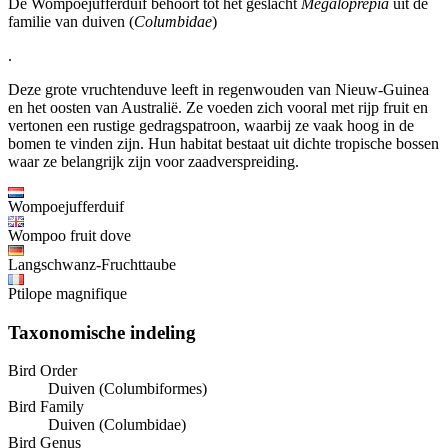
De Wompoejufferduif behoort tot het geslacht
Megaloprepia
uit de
familie van duiven (
Columbidae
)
.
Deze grote vruchtenduve leeft in regenwouden van Nieuw-Guinea
en het oosten van Australië. Ze voeden zich vooral met rijp fruit en
vertonen een rustige gedragspatroon, waarbij ze vaak hoog in de
bomen te vinden zijn. Hun habitat bestaat uit dichte tropische bossen
waar ze belangrijk zijn voor zaadverspreiding.
Wompoejufferduif
Wompoo fruit dove
Langschwanz-Fruchttaube
Ptilope magnifique
Taxonomische indeling
Bird Order
Duiven (Columbiformes)
Bird Family
Duiven (Columbidae)
Bird Genus