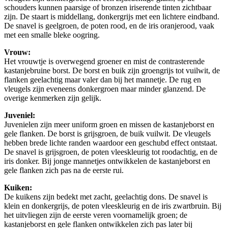
schouders kunnen paarsige of bronzen iriserende tinten zichtbaar
zijn. De staart is middellang, donkergrijs met een lichtere eindband.
De snavel is geelgroen, de poten rood, en de iris oranjerood, vaak
met een smalle bleke oogring.
Vrouw:
Het vrouwtje is overwegend groener en mist de contrasterende
kastanjebruine borst. De borst en buik zijn groengrijs tot vuilwit, de
flanken geelachtig maar valer dan bij het mannetje. De rug en
vleugels zijn eveneens donkergroen maar minder glanzend. De
overige kenmerken zijn gelijk.
Juveniel:
Juvenielen zijn meer uniform groen en missen de kastanjeborst en
gele flanken. De borst is grijsgroen, de buik vuilwit. De vleugels
hebben brede lichte randen waardoor een geschubd effect ontstaat.
De snavel is grijsgroen, de poten vleeskleurig tot roodachtig, en de
iris donker. Bij jonge mannetjes ontwikkelen de kastanjeborst en
gele flanken zich pas na de eerste rui.
Kuiken:
De kuikens zijn bedekt met zacht, geelachtig dons. De snavel is
klein en donkergrijs, de poten vleeskleurig en de iris zwartbruin. Bij
het uitvliegen zijn de eerste veren voornamelijk groen; de
kastanjeborst en gele flanken ontwikkelen zich pas later bij