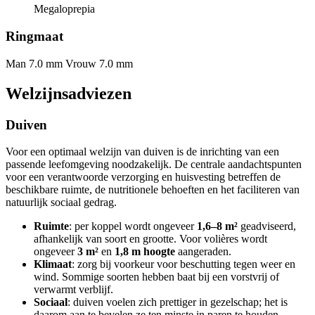
Megaloprepia
Ringmaat
Man 7.0 mm
Vrouw 7.0 mm
Welzijnsadviezen
Duiven
Voor een optimaal welzijn van duiven is de inrichting van een
passende leefomgeving noodzakelijk. De centrale aandachtspunten
voor een verantwoorde verzorging en huisvesting betreffen de
beschikbare ruimte, de nutritionele behoeften en het faciliteren van
natuurlijk sociaal gedrag.
Ruimte
: per koppel wordt ongeveer
1,6–8 m²
geadviseerd,
afhankelijk van soort en grootte. Voor volières wordt
ongeveer
3 m²
en
1,8 m hoogte
aangeraden.
Klimaat
: zorg bij voorkeur voor beschutting tegen weer en
wind. Sommige soorten hebben baat bij een vorstvrij of
verwarmt verblijf.
Sociaal
: duiven voelen zich prettiger in gezelschap; het is
daarom aan te bevelen ze ten minste in paren te houden.