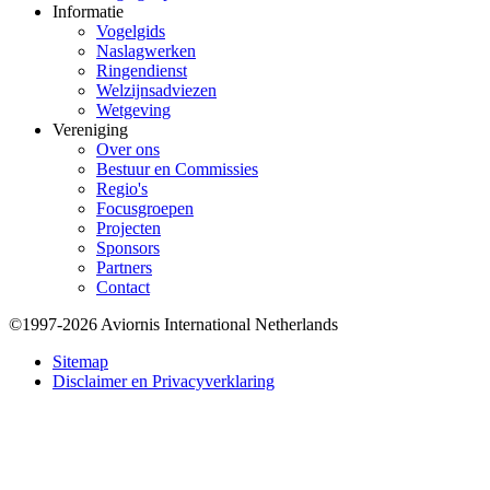
Informatie
Vogelgids
Naslagwerken
Ringendienst
Welzijnsadviezen
Wetgeving
Vereniging
Over ons
Bestuur en Commissies
Regio's
Focusgroepen
Projecten
Sponsors
Partners
Contact
©1997-2026 Aviornis International Netherlands
Bottom
Sitemap
Disclaimer en Privacyverklaring