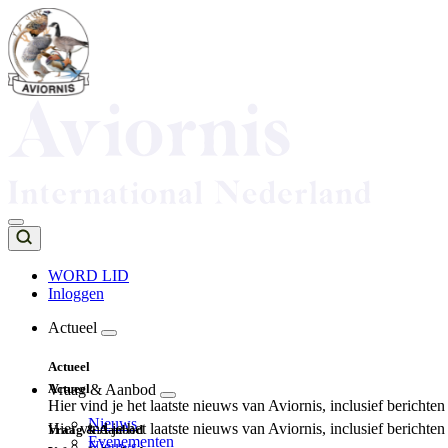
Overslaan
en
naar
de
inhoud
gaan
WORD LID
Inloggen
Top
navigation
Actueel
Main
Actueel
navigation
Actueel
Vraag & Aanbod
Hier vind je het laatste nieuws van Aviornis, inclusief berichte
Nieuws
Hier vind je het laatste nieuws van Aviornis, inclusief berichte
Vraag & Aanbod
Evenementen
Nieuws