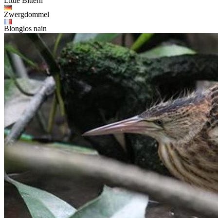
Little Bittern
Zwergdommel
Blongios nain