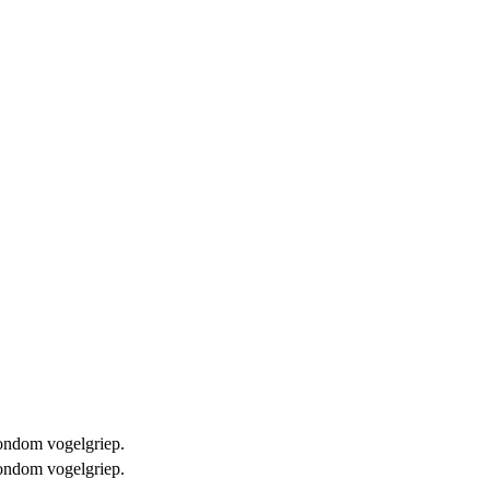
 rondom vogelgriep.
 rondom vogelgriep.