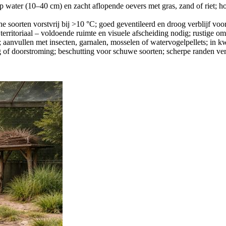
p water (10–40 cm) en zacht aflopende oevers met gras, zand of riet; hog
sche soorten vorstvrij bij >10 °C; goed geventileerd en droog verblijf 
de territoriaal – voldoende ruimte en visuele afscheiding nodig; rustige 
l); aanvullen met insecten, garnalen, mosselen of watervogelpellets; in k
g of doorstroming; beschutting voor schuwe soorten; scherpe randen v