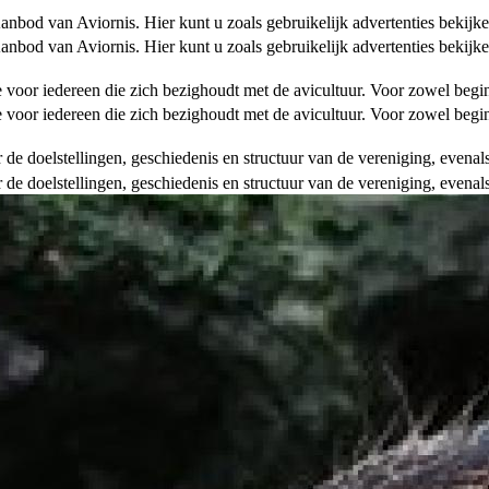
od van Aviornis. Hier kunt u zoals gebruikelijk advertenties bekijke
od van Aviornis. Hier kunt u zoals gebruikelijk advertenties bekijke
tie voor iedereen die zich bezighoudt met de avicultuur. Voor zowel be
tie voor iedereen die zich bezighoudt met de avicultuur. Voor zowel be
over de doelstellingen, geschiedenis en structuur van de vereniging, even
over de doelstellingen, geschiedenis en structuur van de vereniging, even