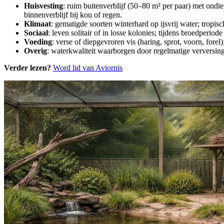
Huisvesting
: ruim buitenverblijf (50–80 m² per paar) met ondie
binnenverblijf bij kou of regen.
Klimaat
: gematigde soorten winterhard op ijsvrij water; tropi
Sociaal
: leven solitair of in losse kolonies; tijdens broedperio
Voeding
: verse of diepgevroren vis (haring, sprot, voorn, fore
Overig
: waterkwaliteit waarborgen door regelmatige verversin
Verder lezen?
Word lid van Aviornis