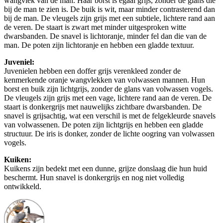
wangvlek van de man. Haar borst is egaal grijs, zonder de glans die
bij de man te zien is. De buik is wit, maar minder contrasterend dan
bij de man. De vleugels zijn grijs met een subtiele, lichtere rand aan
de veren. De staart is zwart met minder uitgesproken witte
dwarsbanden. De snavel is lichtoranje, minder fel dan die van de
man. De poten zijn lichtoranje en hebben een gladde textuur.
Juveniel:
Juvenielen hebben een doffer grijs verenkleed zonder de
kenmerkende oranje wangvlekken van volwassen mannen. Hun
borst en buik zijn lichtgrijs, zonder de glans van volwassen vogels.
De vleugels zijn grijs met een vage, lichtere rand aan de veren. De
staart is donkergrijs met nauwelijks zichtbare dwarsbanden. De
snavel is grijsachtig, wat een verschil is met de felgekleurde snavels
van volwassenen. De poten zijn lichtgrijs en hebben een gladde
structuur. De iris is donker, zonder de lichte oogring van volwassen
vogels.
Kuiken:
Kuikens zijn bedekt met een dunne, grijze donslaag die hun huid
beschermt. Hun snavel is donkergrijs en nog niet volledig
ontwikkeld.