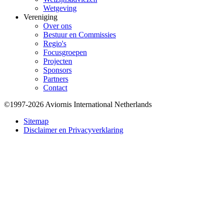
Wetgeving
Vereniging
Over ons
Bestuur en Commissies
Regio's
Focusgroepen
Projecten
Sponsors
Partners
Contact
©1997-2026 Aviornis International Netherlands
Bottom
Sitemap
Disclaimer en Privacyverklaring