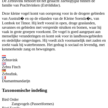
De Zebravink behoort tot het geslacht
Taeniopygia
binnen de
familie van Prachtvinken (
Estrildidae
).
Deze kleine vogel komt van oorsprong voor in de drogere gebieden
van Australi� en op de eilanden van de Kleine Soenda�s, van
Lombok tot Timor. Hij leeft vooral in open, droge graslanden,
savannes en gebieden met verspreide struiken en bomen, waar hij
vaak in grote groepen voorkomt. De vogel is goed aangepast aan
menselijke veranderingen en komt ook voor in landbouwgebieden
en stedelijke omgevingen. Hij voedt zich voornamelijk met zaden en
zoekt vaak bij waterbronnen. Het gedrag is sociaal en levendig, met
kenmerkende zang en bewegingen.
Zebravink
Zebra Finch
Zebrafink.
Diamantmandarijn
Taxonomische indeling
Bird Order
Zangvogels (Passeriformes)