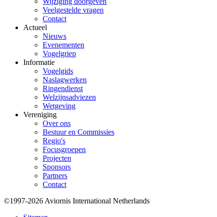
Wijziging doorgeven
Veelgestelde vragen
Contact
Actueel
Nieuws
Evenementen
Vogelgriep
Informatie
Vogelgids
Naslagwerken
Ringendienst
Welzijnsadviezen
Wetgeving
Vereniging
Over ons
Bestuur en Commissies
Regio's
Focusgroepen
Projecten
Sponsors
Partners
Contact
©1997-2026 Aviornis International Netherlands
Bottom