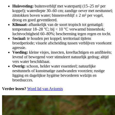
Huisvesting:
buitenverblijf met waterpartij (15–25 m² per
koppel); waterdiepte 30–60 cm; zandige oever met nesttunnel;
zitstokken boven water; binnenverblijf ± 2 m² per vogel,
droog en goed geventileerd.
Klimaat:
afhankelijk van de soort tropisch tot gematigd;
temperatuur 18–28 °C; bij < 10 °C verwarmd binnenhok;
luchtvochtigheid 60–80%; bescherming tegen regen en tocht.
Sociaal:
te houden per koppel; territoriaal tijdens
broedperiode; visuele afscheiding tussen verblijven voorkomt
agressie.
Voeding:
kleine visjes, insecten, kreeftachtigen en amfibieën;
levend of bewegend voer stimuleert natuurlijk gedrag; altijd
vers water beschikbaar.
Overig:
schoon, helder water essentieel; natuurlijke
nesttunnels of kunstmatige zandwanden voorzien; rustige
ligging en dagelijkse hygiëne bevorderen welzijn en
broedsucces.
Verder lezen?
Word lid van Aviornis