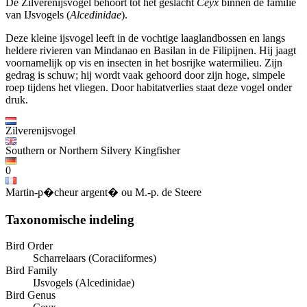
De Zilverenijsvogel behoort tot het geslacht
Ceyx
binnen de familie
van IJsvogels (
Alcedinidae
).
Deze kleine ijsvogel leeft in de vochtige laaglandbossen en langs
heldere rivieren van Mindanao en Basilan in de Filipijnen. Hij jaagt
voornamelijk op vis en insecten in het bosrijke watermilieu. Zijn
gedrag is schuw; hij wordt vaak gehoord door zijn hoge, simpele
roep tijdens het vliegen. Door habitatverlies staat deze vogel onder
druk.
Zilverenijsvogel
Southern or Northern Silvery Kingfisher
0
Martin-p�cheur argent� ou M.-p. de Steere
Taxonomische indeling
Bird Order
Scharrelaars (Coraciiformes)
Bird Family
IJsvogels (Alcedinidae)
Bird Genus