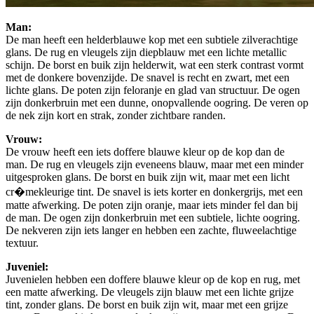
Man:
De man heeft een helderblauwe kop met een subtiele zilverachtige
glans. De rug en vleugels zijn diepblauw met een lichte metallic
schijn. De borst en buik zijn helderwit, wat een sterk contrast vormt
met de donkere bovenzijde. De snavel is recht en zwart, met een
lichte glans. De poten zijn feloranje en glad van structuur. De ogen
zijn donkerbruin met een dunne, onopvallende oogring. De veren op
de nek zijn kort en strak, zonder zichtbare randen.
Vrouw:
De vrouw heeft een iets doffere blauwe kleur op de kop dan de
man. De rug en vleugels zijn eveneens blauw, maar met een minder
uitgesproken glans. De borst en buik zijn wit, maar met een licht
cr�mekleurige tint. De snavel is iets korter en donkergrijs, met een
matte afwerking. De poten zijn oranje, maar iets minder fel dan bij
de man. De ogen zijn donkerbruin met een subtiele, lichte oogring.
De nekveren zijn iets langer en hebben een zachte, fluweelachtige
textuur.
Juveniel:
Juvenielen hebben een doffere blauwe kleur op de kop en rug, met
een matte afwerking. De vleugels zijn blauw met een lichte grijze
tint, zonder glans. De borst en buik zijn wit, maar met een grijze