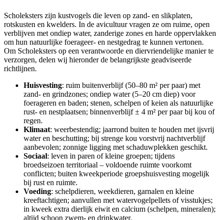
Scholeksters zijn kustvogels die leven op zand- en slikplaten,
rotskusten en kwelders. In de avicultuur vragen ze om ruime, open
verblijven met ondiep water, zanderige zones en harde oppervlakken
om hun natuurlijke foerageer- en nestgedrag te kunnen vertonen.
Om Scholeksters op een verantwoorde en diervriendelijke manier te
verzorgen, delen wij hieronder de belangrijkste geadviseerde
richtlijnen.
Huisvesting
: ruim buitenverblijf (50–80 m² per paar) met
zand- en grindzones; ondiep water (5–20 cm diep) voor
foerageren en baden; stenen, schelpen of keien als natuurlijke
rust- en nestplaatsen; binnenverblijf ± 4 m² per paar bij kou of
regen.
Klimaat
: weerbestendig; jaarrond buiten te houden met ijsvrij
water en beschutting; bij strenge kou vorstvrij nachtverblijf
aanbevolen; zonnige ligging met schaduwplekken geschikt.
Sociaal
: leven in paren of kleine groepen; tijdens
broedseizoen territoriaal – voldoende ruimte voorkomt
conflicten; buiten kweekperiode groepshuisvesting mogelijk
bij rust en ruimte.
Voeding
: schelpdieren, weekdieren, garnalen en kleine
kreeftachtigen; aanvullen met watervogelpellets of visstukjes;
in kweek extra dierlijk eiwit en calcium (schelpen, mineralen);
altijd schoon zwem- en drinkwater.