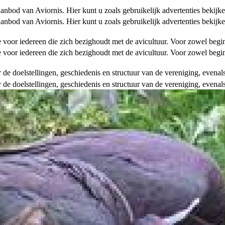
od van Aviornis. Hier kunt u zoals gebruikelijk advertenties bekijke
od van Aviornis. Hier kunt u zoals gebruikelijk advertenties bekijke
tie voor iedereen die zich bezighoudt met de avicultuur. Voor zowel be
tie voor iedereen die zich bezighoudt met de avicultuur. Voor zowel be
over de doelstellingen, geschiedenis en structuur van de vereniging, even
over de doelstellingen, geschiedenis en structuur van de vereniging, even