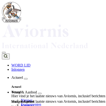
Overslaan
en
naar
de
inhoud
gaan
WORD LID
Inloggen
Top
navigation
Actueel
Main
Actueel
navigation
Actueel
Vraag & Aanbod
Hier vind je het laatste nieuws van Aviornis, inclusief berichte
Nieuws
Hier vind je het laatste nieuws van Aviornis, inclusief berichte
Vraag & Aanbod
Evenementen
Nieuws