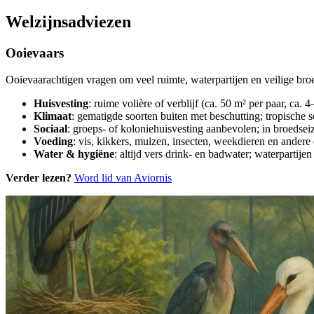
Welzijnsadviezen
Ooievaars
Ooievaarachtigen vragen om veel ruimte, waterpartijen en veilige br
Huisvesting
: ruime volière of verblijf (ca. 50 m² per paar, ca.
Klimaat
: gematigde soorten buiten met beschutting; tropische 
Sociaal
: groeps- of koloniehuisvesting aanbevolen; in broedse
Voeding
: vis, kikkers, muizen, insecten, weekdieren en andere 
Water & hygiëne
: altijd vers drink- en badwater; waterpartij
Verder lezen?
Word lid van Aviornis