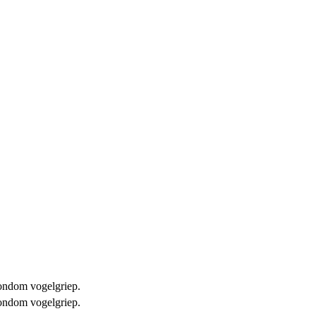
 rondom vogelgriep.
 rondom vogelgriep.