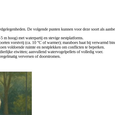
oedgelegenheden. De volgende punten kunnen voor deze soort als aanbev
 4–5 m hoog) met waterpartij en stevige nestplatforms.
soorten vorstvrij (ca. 10 °C of warmer); maraboes baat bij verwarmd bin
izoen voldoende ruimte en nestplekken om conflicten te beperken.
dierlijke eiwitten; aanvullend watervogelpellets of volledig voer.
en regelmatig verversen of doorstromen.