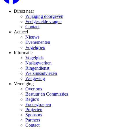
Direct naar
Wijziging doorgeven
Veelgestelde vragen
Contact
Actueel
Nieuws
Evenementen
Vogelgriep
Informatie
Vogelgids
Naslagwerken
Ringendienst
Welzijnsadviezen
Wetgeving
Vereniging
Over ons
Bestuur en Commissies
Regio's
Focusgroepen
Projecten
Sponsors
Partners
Contact