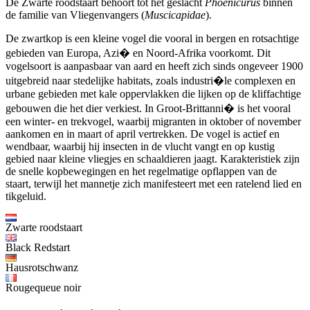
De Zwarte roodstaart behoort tot het geslacht
Phoenicurus
binnen
de familie van Vliegenvangers (
Muscicapidae
).
De zwartkop is een kleine vogel die vooral in bergen en rotsachtige
gebieden van Europa, Azi� en Noord-Afrika voorkomt. Dit
vogelsoort is aanpasbaar van aard en heeft zich sinds ongeveer 1900
uitgebreid naar stedelijke habitats, zoals industri�le complexen en
urbane gebieden met kale oppervlakken die lijken op de kliffachtige
gebouwen die het dier verkiest. In Groot-Brittanni� is het vooral
een winter- en trekvogel, waarbij migranten in oktober of november
aankomen en in maart of april vertrekken. De vogel is actief en
wendbaar, waarbij hij insecten in de vlucht vangt en op kustig
gebied naar kleine vliegjes en schaaldieren jaagt. Karakteristiek zijn
de snelle kopbewegingen en het regelmatige opflappen van de
staart, terwijl het mannetje zich manifesteert met een ratelend lied en
tikgeluid.
Zwarte roodstaart
Black Redstart
Hausrotschwanz
Rougequeue noir