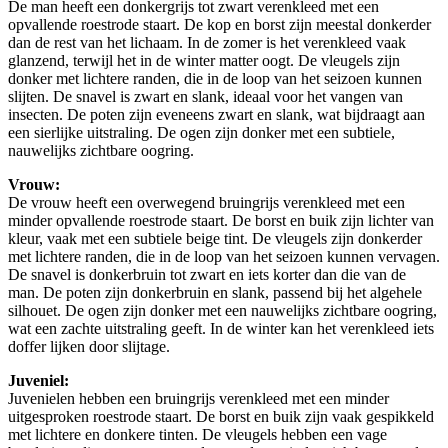
De man heeft een donkergrijs tot zwart verenkleed met een
opvallende roestrode staart. De kop en borst zijn meestal donkerder
dan de rest van het lichaam. In de zomer is het verenkleed vaak
glanzend, terwijl het in de winter matter oogt. De vleugels zijn
donker met lichtere randen, die in de loop van het seizoen kunnen
slijten. De snavel is zwart en slank, ideaal voor het vangen van
insecten. De poten zijn eveneens zwart en slank, wat bijdraagt aan
een sierlijke uitstraling. De ogen zijn donker met een subtiele,
nauwelijks zichtbare oogring.
Vrouw:
De vrouw heeft een overwegend bruingrijs verenkleed met een
minder opvallende roestrode staart. De borst en buik zijn lichter van
kleur, vaak met een subtiele beige tint. De vleugels zijn donkerder
met lichtere randen, die in de loop van het seizoen kunnen vervagen.
De snavel is donkerbruin tot zwart en iets korter dan die van de
man. De poten zijn donkerbruin en slank, passend bij het algehele
silhouet. De ogen zijn donker met een nauwelijks zichtbare oogring,
wat een zachte uitstraling geeft. In de winter kan het verenkleed iets
doffer lijken door slijtage.
Juveniel:
Juvenielen hebben een bruingrijs verenkleed met een minder
uitgesproken roestrode staart. De borst en buik zijn vaak gespikkeld
met lichtere en donkere tinten. De vleugels hebben een vage