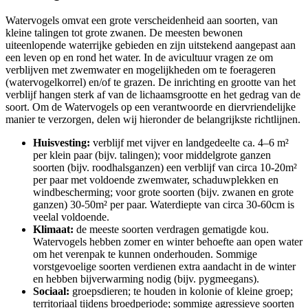
Watervogels omvat een grote verscheidenheid aan soorten, van
kleine talingen tot grote zwanen. De meesten bewonen
uiteenlopende waterrijke gebieden en zijn uitstekend aangepast aan
een leven op en rond het water. In de avicultuur vragen ze om
verblijven met zwemwater en mogelijkheden om te foerageren
(watervogelkorrel) en/of te grazen. De inrichting en grootte van het
verblijf hangen sterk af van de lichaamsgrootte en het gedrag van de
soort. Om de Watervogels op een verantwoorde en diervriendelijke
manier te verzorgen, delen wij hieronder de belangrijkste richtlijnen.
Huisvesting:
verblijf met vijver en landgedeelte ca. 4–6 m²
per klein paar (bijv. talingen); voor middelgrote ganzen
soorten (bijv. roodhalsganzen) een verblijf van circa 10-20m²
per paar met voldoende zwemwater, schaduwplekken en
windbescherming; voor grote soorten (bijv. zwanen en grote
ganzen) 30-50m² per paar. Waterdiepte van circa 30-60cm is
veelal voldoende.
Klimaat:
de meeste soorten verdragen gematigde kou.
Watervogels hebben zomer en winter behoefte aan open water
om het verenpak te kunnen onderhouden. Sommige
vorstgevoelige soorten verdienen extra aandacht in de winter
en hebben bijverwarming nodig (bijv. pygmeegans).
Sociaal:
groepsdieren; te houden in kolonie of kleine groep;
territoriaal tijdens broedperiode; sommige agressieve soorten