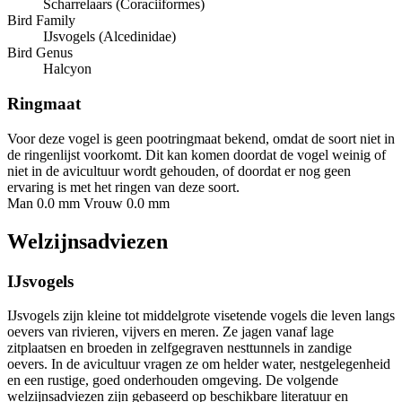
Scharrelaars (Coraciiformes)
Bird Family
IJsvogels (Alcedinidae)
Bird Genus
Halcyon
Ringmaat
Voor deze vogel is geen pootringmaat bekend, omdat de soort niet in
de ringenlijst voorkomt. Dit kan komen doordat de vogel weinig of
niet in de avicultuur wordt gehouden, of doordat er nog geen
ervaring is met het ringen van deze soort.
Man 0.0 mm
Vrouw 0.0 mm
Welzijnsadviezen
IJsvogels
IJsvogels zijn kleine tot middelgrote visetende vogels die leven langs
oevers van rivieren, vijvers en meren. Ze jagen vanaf lage
zitplaatsen en broeden in zelfgegraven nesttunnels in zandige
oevers. In de avicultuur vragen ze om helder water, nestgelegenheid
en een rustige, goed onderhouden omgeving. De volgende
welzijnsadviezen zijn gebaseerd op beschikbare literatuur en