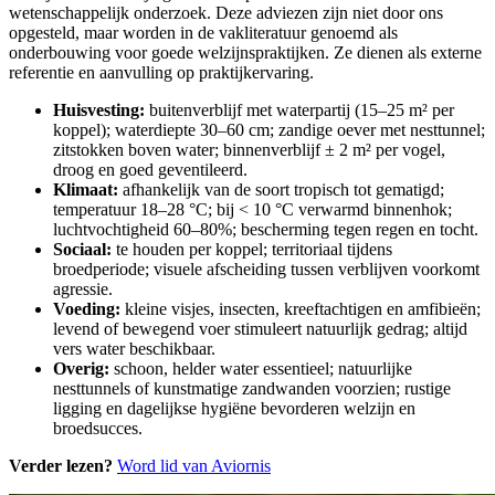
wetenschappelijk onderzoek. Deze adviezen zijn niet door ons
opgesteld, maar worden in de vakliteratuur genoemd als
onderbouwing voor goede welzijnspraktijken. Ze dienen als externe
referentie en aanvulling op praktijkervaring.
Huisvesting:
buitenverblijf met waterpartij (15–25 m² per
koppel); waterdiepte 30–60 cm; zandige oever met nesttunnel;
zitstokken boven water; binnenverblijf ± 2 m² per vogel,
droog en goed geventileerd.
Klimaat:
afhankelijk van de soort tropisch tot gematigd;
temperatuur 18–28 °C; bij < 10 °C verwarmd binnenhok;
luchtvochtigheid 60–80%; bescherming tegen regen en tocht.
Sociaal:
te houden per koppel; territoriaal tijdens
broedperiode; visuele afscheiding tussen verblijven voorkomt
agressie.
Voeding:
kleine visjes, insecten, kreeftachtigen en amfibieën;
levend of bewegend voer stimuleert natuurlijk gedrag; altijd
vers water beschikbaar.
Overig:
schoon, helder water essentieel; natuurlijke
nesttunnels of kunstmatige zandwanden voorzien; rustige
ligging en dagelijkse hygiëne bevorderen welzijn en
broedsucces.
Verder lezen?
Word lid van Aviornis