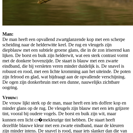
Man:
De man heeft een opvallend zwartglanzende kop met een scherpe
scheiding naar de helderwitte keel. De rug en vleugels zijn
diepblauw met een subtiele groene glans, die in de zon iriserend kan
lijken. De borst en buik zijn helderwit, wat een sterk contrast vormt
met de donkere bovenzijde. De staart is blauw met een zwarte
eindband, die bij versleten veren minder duidelijk is. De snavel is
robuust en rood, met een lichte kromming aan het uiteinde. De poten
zijn felrood en glad, wat bijdraagt aan de opvallende verschijning.
De ogen zijn donkerbruin met een dunne, nauwelijks zichtbare
oogring.
Vrouw:
De vrouw lijkt sterk op de man, maar heeft een iets doffere kop en
minder glans op de rug. De vleugels zijn blauw met een iets grijzere
tint, vooral bij oudere vogels. De borst en buik zijn wit, maar
kunnen een licht cr�mekleurige tint hebben. De staart heeft
dezelfde blauwe kleur met een zwarte eindband, maar de kleuren
zijn minder intens. De snavel is rood, maar iets slanker dan die van