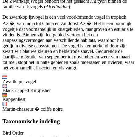
De Zwartkapijsvogel behoort tot het geslacht
Halcyon
binnen de
familie van IJsvogels (
Alcedinidae
).
De zwartkop ijsvogel is een veel voorkomende vogel in tropisch
Azi�, van India tot China en Zuidoost-Azi�. Het is een boomlijk
vogeltje dat voornamelijk in kustgebieden, mangroven en estuaria te
vinden is. Binnen zijn leefgebied vertoont het een
aanpassingsvermogen aan verschillende habitats, waardoor het
gedijt in diverse ecosystemen. De vogel is kenmerkend door zijn
zwart-wit-blauwe kleuren en helderrode snavel. Gedurende de
jaarlijkse migratie, van september tot november en weer van maart
tot mei, stopt het in natte gebieden zoals moerassen en rivieren, waar
het voornamelijk insecten en vis vangt.
Zwartkapijsvogel
Black-capped Kingfisher
Kappenliest
Martin-chasseur � coiffe noire
Taxonomische indeling
Bird Order