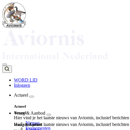
Overslaan
en
naar
de
inhoud
gaan
WORD LID
Inloggen
Top
navigation
Actueel
Main
Actueel
navigation
Actueel
Vraag & Aanbod
Hier vind je het laatste nieuws van Aviornis, inclusief berichte
Nieuws
Hier vind je het laatste nieuws van Aviornis, inclusief berichte
Vraag & Aanbod
Evenementen
Nieuws