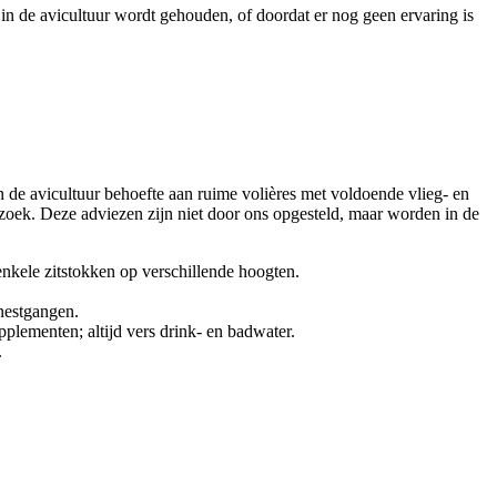
in de avicultuur wordt gehouden, of doordat er nog geen ervaring is
n de avicultuur behoefte aan ruime volières met voldoende vlieg- en
rzoek. Deze adviezen zijn niet door ons opgesteld, maar worden in de
nkele zitstokken op verschillende hoogten.
 nestgangen.
pplementen; altijd vers drink- en badwater.
.