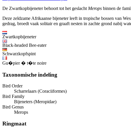
De Zwartkopbijeneter behoort tot het geslacht
Merops
binnen de famil
Deze zeldzame Afrikaanse bijeneter leeft in tropische bossen van West
gedrag, broedt vaak solitair en graaft nesten in zachte grond nabij wate
Zwartkopbijeneter
Black-headed Bee-eater
Schwarzkopfspint
Gu�pier � t�te noire
Taxonomische indeling
Bird Order
Scharrelaars (Coraciiformes)
Bird Family
Bijeneters (Meropidae)
Bird Genus
Merops
Ringmaat