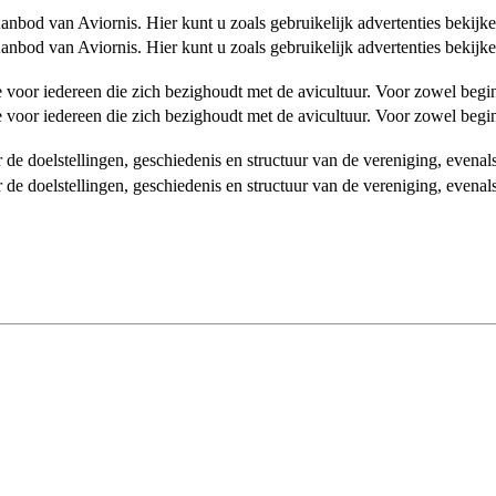
od van Aviornis. Hier kunt u zoals gebruikelijk advertenties bekijke
od van Aviornis. Hier kunt u zoals gebruikelijk advertenties bekijke
tie voor iedereen die zich bezighoudt met de avicultuur. Voor zowel be
tie voor iedereen die zich bezighoudt met de avicultuur. Voor zowel be
over de doelstellingen, geschiedenis en structuur van de vereniging, even
over de doelstellingen, geschiedenis en structuur van de vereniging, even