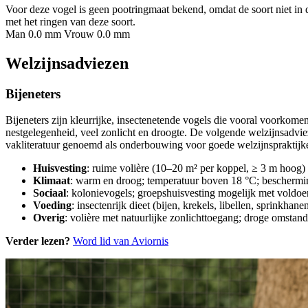
Voor deze vogel is geen pootringmaat bekend, omdat de soort niet in 
met het ringen van deze soort.
Man 0.0 mm
Vrouw 0.0 mm
Welzijnsadviezen
Bijeneters
Bijeneters zijn kleurrijke, insectenetende vogels die vooral voorkome
nestgelegenheid, veel zonlicht en droogte. De volgende welzijnsadvie
vakliteratuur genoemd als onderbouwing voor goede welzijnspraktijken
Huisvesting
: ruime volière (10–20 m² per koppel, ≥ 3 m hoog)
Klimaat
: warm en droog; temperatuur boven 18 °C; beschermin
Sociaal
: kolonievogels; groepshuisvesting mogelijk met voldoe
Voeding
: insectenrijk dieet (bijen, krekels, libellen, sprink
Overig
: volière met natuurlijke zonlichttoegang; droge omsta
Verder lezen?
Word lid van Aviornis