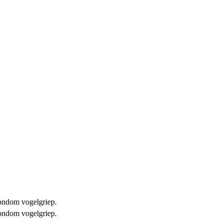
 rondom vogelgriep.
 rondom vogelgriep.