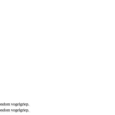
 rondom vogelgriep.
 rondom vogelgriep.