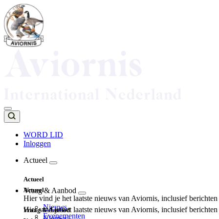
Overslaan
en
naar
de
inhoud
gaan
WORD LID
Inloggen
Top
navigation
Actueel
Main
Actueel
navigation
Actueel
Vraag & Aanbod
Hier vind je het laatste nieuws van Aviornis, inclusief berichte
Nieuws
Hier vind je het laatste nieuws van Aviornis, inclusief berichte
Vraag & Aanbod
Evenementen
Nieuws