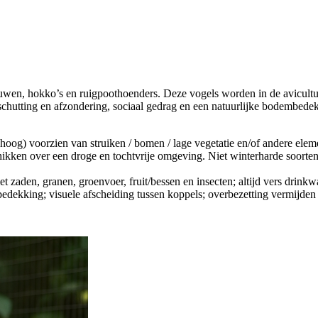
auwen, hokko’s en ruigpoothoenders. Deze vogels worden in de avicul
eschutting en afzondering, sociaal gedrag en een natuurlijke bodembe
oog) voorzien van struiken / bomen / lage vegetatie en/of andere eleme
ikken over een droge en tochtvrije omgeving. Niet winterharde soorten 
zaden, granen, groenvoer, fruit/bessen en insecten; altijd vers drinkwat
dekking; visuele afscheiding tussen koppels; overbezetting vermijden