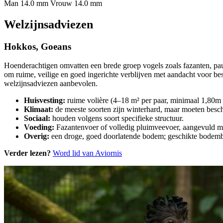
Man 14.0 mm
Vrouw 14.0 mm
Welzijnsadviezen
Hokkos, Goeans
Hoenderachtigen omvatten een brede groep vogels zoals fazanten, p
om ruime, veilige en goed ingerichte verblijven met aandacht voor b
welzijnsadviezen aanbevolen.
Huisvesting:
ruime volière (4–18 m² per paar, minimaal 1,80m h
Klimaat:
de meeste soorten zijn winterhard, maar moeten besch
Sociaal:
houden volgens soort specifieke structuur.
Voeding:
Fazantenvoer of volledig pluimveevoer, aangevuld met 
Overig:
een droge, goed doorlatende bodem; geschikte bodembe
Verder lezen?
Word lid van Aviornis