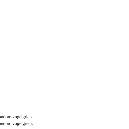
 rondom vogelgriep.
 rondom vogelgriep.