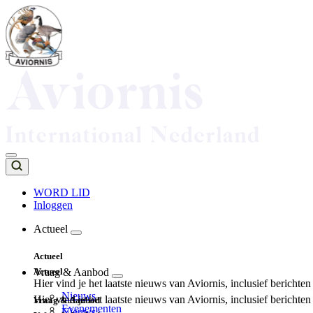
Overslaan
en
naar
de
inhoud
gaan
WORD LID
Inloggen
Top
navigation
Actueel
Main
Actueel
navigation
Actueel
Vraag & Aanbod
Hier vind je het laatste nieuws van Aviornis, inclusief berichte
Nieuws
Hier vind je het laatste nieuws van Aviornis, inclusief berichte
Vraag & Aanbod
Evenementen
Nieuws