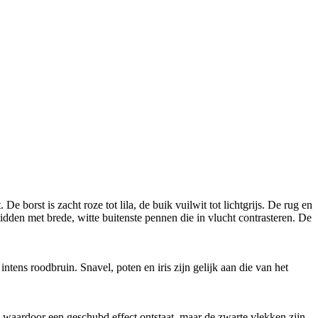
e borst is zacht roze tot lila, de buik vuilwit tot lichtgrijs. De rug en
dden met brede, witte buitenste pennen die in vlucht contrasteren. De
tens roodbruin. Snavel, poten en iris zijn gelijk aan die van het
en waardoor een geschubd effect ontstaat, maar de zwarte vlekken zijn