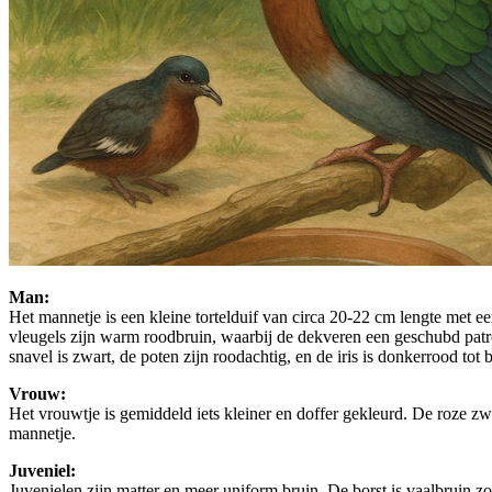
Man:
Het mannetje is een kleine tortelduif van circa 20-22 cm lengte met een 
vleugels zijn warm roodbruin, waarbij de dekveren een geschubd patro
snavel is zwart, de poten zijn roodachtig, en de iris is donkerrood tot
Vrouw:
Het vrouwtje is gemiddeld iets kleiner en doffer gekleurd. De roze zwe
mannetje.
Juveniel:
Juvenielen zijn matter en meer uniform bruin. De borst is vaalbruin zo