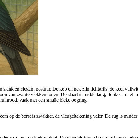
slank en elegant postuur. De kop en nek zijn lichtgrijs, de keel vuilwit. D
on van zwarte vlekken tonen. De staart is middellang, donker in het mi
 bruinrood, vaak met een smalle bleke oogring.
em op de borst is zwakker, de vleugeltekening valer. De rug is minder in
nder roze tint, de buik vuilwit. De vleugels tonen brede, lichtere rand