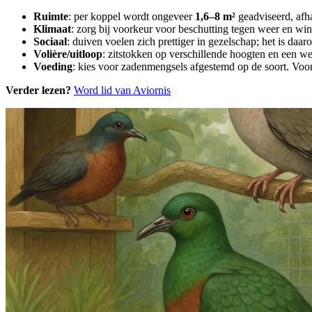
Ruimte
: per koppel wordt ongeveer
1,6–8 m²
geadviseerd, afha
Klimaat
: zorg bij voorkeur voor beschutting tegen weer en win
Sociaal
: duiven voelen zich prettiger in gezelschap; het is daa
Volière/uitloop
: zitstokken op verschillende hoogten en een we
Voeding
: kies voor zadenmengsels afgestemd op de soort. Voor 
Verder lezen?
Word lid van Aviornis