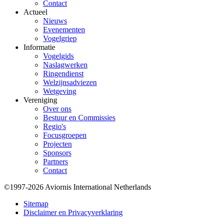
Contact
Actueel
Nieuws
Evenementen
Vogelgriep
Informatie
Vogelgids
Naslagwerken
Ringendienst
Welzijnsadviezen
Wetgeving
Vereniging
Over ons
Bestuur en Commissies
Regio's
Focusgroepen
Projecten
Sponsors
Partners
Contact
©1997-2026 Aviornis International Netherlands
Bottom
Sitemap
Disclaimer en Privacyverklaring