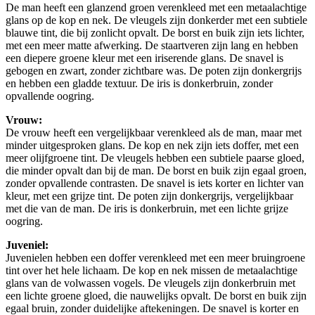
De man heeft een glanzend groen verenkleed met een metaalachtige
glans op de kop en nek. De vleugels zijn donkerder met een subtiele
blauwe tint, die bij zonlicht opvalt. De borst en buik zijn iets lichter,
met een meer matte afwerking. De staartveren zijn lang en hebben
een diepere groene kleur met een iriserende glans. De snavel is
gebogen en zwart, zonder zichtbare was. De poten zijn donkergrijs
en hebben een gladde textuur. De iris is donkerbruin, zonder
opvallende oogring.
Vrouw:
De vrouw heeft een vergelijkbaar verenkleed als de man, maar met
minder uitgesproken glans. De kop en nek zijn iets doffer, met een
meer olijfgroene tint. De vleugels hebben een subtiele paarse gloed,
die minder opvalt dan bij de man. De borst en buik zijn egaal groen,
zonder opvallende contrasten. De snavel is iets korter en lichter van
kleur, met een grijze tint. De poten zijn donkergrijs, vergelijkbaar
met die van de man. De iris is donkerbruin, met een lichte grijze
oogring.
Juveniel:
Juvenielen hebben een doffer verenkleed met een meer bruingroene
tint over het hele lichaam. De kop en nek missen de metaalachtige
glans van de volwassen vogels. De vleugels zijn donkerbruin met
een lichte groene gloed, die nauwelijks opvalt. De borst en buik zijn
egaal bruin, zonder duidelijke aftekeningen. De snavel is korter en