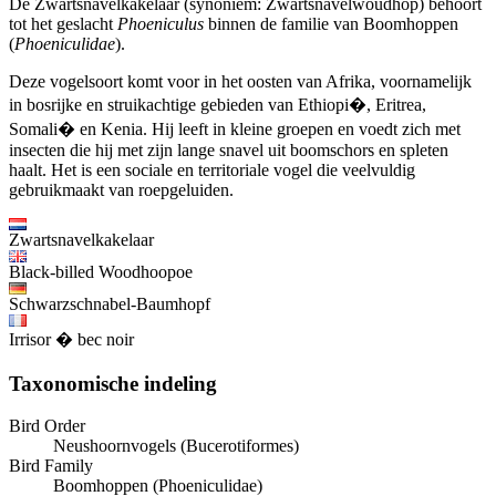
De Zwartsnavelkakelaar (synoniem: Zwartsnavelwoudhop) behoort
tot het geslacht
Phoeniculus
binnen de familie van Boomhoppen
(
Phoeniculidae
).
Deze vogelsoort komt voor in het oosten van Afrika, voornamelijk
in bosrijke en struikachtige gebieden van Ethiopi�, Eritrea,
Somali� en Kenia. Hij leeft in kleine groepen en voedt zich met
insecten die hij met zijn lange snavel uit boomschors en spleten
haalt. Het is een sociale en territoriale vogel die veelvuldig
gebruikmaakt van roepgeluiden.
Zwartsnavelkakelaar
Black-billed Woodhoopoe
Schwarzschnabel-Baumhopf
Irrisor � bec noir
Taxonomische indeling
Bird Order
Neushoornvogels (Bucerotiformes)
Bird Family
Boomhoppen (Phoeniculidae)