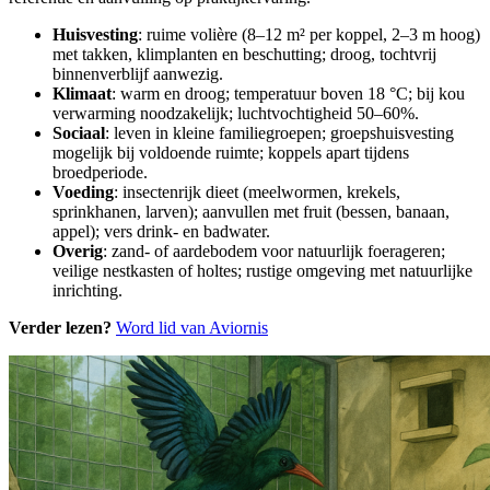
Huisvesting
: ruime volière (8–12 m² per koppel, 2–3 m hoog)
met takken, klimplanten en beschutting; droog, tochtvrij
binnenverblijf aanwezig.
Klimaat
: warm en droog; temperatuur boven 18 °C; bij kou
verwarming noodzakelijk; luchtvochtigheid 50–60%.
Sociaal
: leven in kleine familiegroepen; groepshuisvesting
mogelijk bij voldoende ruimte; koppels apart tijdens
broedperiode.
Voeding
: insectenrijk dieet (meelwormen, krekels,
sprinkhanen, larven); aanvullen met fruit (bessen, banaan,
appel); vers drink- en badwater.
Overig
: zand- of aarde­bodem voor natuurlijk foerageren;
veilige nestkasten of holtes; rustige omgeving met natuurlijke
inrichting.
Verder lezen?
Word lid van Aviornis