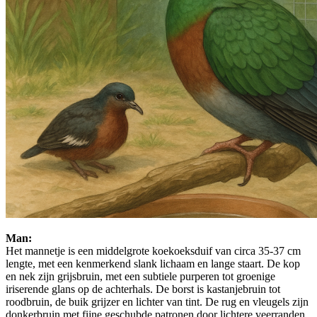
Man:
Het mannetje is een middelgrote koekoeksduif van circa 35-37 cm
lengte, met een kenmerkend slank lichaam en lange staart. De kop
en nek zijn grijsbruin, met een subtiele purperen tot groenige
iriserende glans op de achterhals. De borst is kastanjebruin tot
roodbruin, de buik grijzer en lichter van tint. De rug en vleugels zijn
donkerbruin met fijne geschubde patronen door lichtere veerranden.