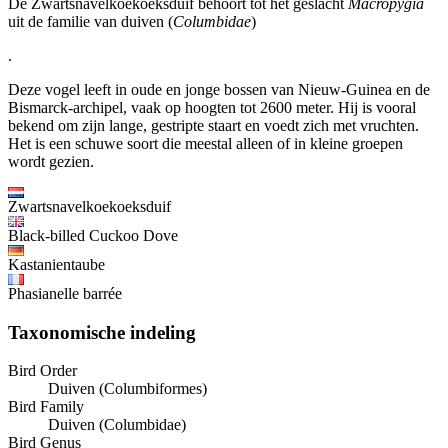
De Zwartsnavelkoekoeksduif behoort tot het geslacht
Macropygia
uit de familie van duiven (
Columbidae
)
.
Deze vogel leeft in oude en jonge bossen van Nieuw-Guinea en de
Bismarck-archipel, vaak op hoogten tot 2600 meter. Hij is vooral
bekend om zijn lange, gestripte staart en voedt zich met vruchten.
Het is een schuwe soort die meestal alleen of in kleine groepen
wordt gezien.
Zwartsnavelkoekoeksduif
Black-billed Cuckoo Dove
Kastanientaube
Phasianelle barrée
Taxonomische indeling
Bird Order
Duiven (Columbiformes)
Bird Family
Duiven (Columbidae)
Bird Genus