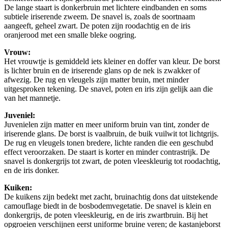
De lange staart is donkerbruin met lichtere eindbanden en soms
subtiele iriserende zweem. De snavel is, zoals de soortnaam
aangeeft, geheel zwart. De poten zijn roodachtig en de iris
oranjerood met een smalle bleke oogring.
Vrouw:
Het vrouwtje is gemiddeld iets kleiner en doffer van kleur. De borst
is lichter bruin en de iriserende glans op de nek is zwakker of
afwezig. De rug en vleugels zijn matter bruin, met minder
uitgesproken tekening. De snavel, poten en iris zijn gelijk aan die
van het mannetje.
Juveniel:
Juvenielen zijn matter en meer uniform bruin van tint, zonder de
iriserende glans. De borst is vaalbruin, de buik vuilwit tot lichtgrijs.
De rug en vleugels tonen bredere, lichte randen die een geschubd
effect veroorzaken. De staart is korter en minder contrastrijk. De
snavel is donkergrijs tot zwart, de poten vleeskleurig tot roodachtig,
en de iris donker.
Kuiken:
De kuikens zijn bedekt met zacht, bruinachtig dons dat uitstekende
camouflage biedt in de bosbodemvegetatie. De snavel is klein en
donkergrijs, de poten vleeskleurig, en de iris zwartbruin. Bij het
opgroeien verschijnen eerst uniforme bruine veren; de kastanjeborst