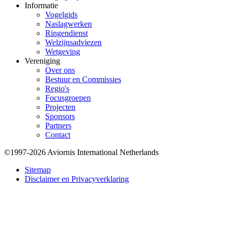
Informatie
Vogelgids
Naslagwerken
Ringendienst
Welzijnsadviezen
Wetgeving
Vereniging
Over ons
Bestuur en Commissies
Regio's
Focusgroepen
Projecten
Sponsors
Partners
Contact
©1997-2026 Aviornis International Netherlands
Bottom
Sitemap
Disclaimer en Privacyverklaring