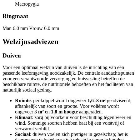
Macropygia
Ringmaat
Man 6.0 mm
Vrouw 6.0 mm
Welzijnsadviezen
Duiven
Voor een optimaal welzijn van duiven is de inrichting van een
passende leefomgeving noodzakelijk. De centrale aandachtspunten
voor een verantwoorde verzorging en huisvesting betreffen de
beschikbare ruimte, de nutritionele behoeften en het faciliteren van
natuurlijk sociaal gedrag.
Ruimte
: per koppel wordt ongeveer
1,6–8 m²
geadviseerd,
afhankelijk van soort en grootte. Voor volières wordt
ongeveer
3 m²
en
1,8 m hoogte
aangeraden.
Klimaat
: zorg bij voorkeur voor beschutting tegen weer en
wind. Sommige soorten hebben baat bij een vorstvrij of
verwarmt verblijf.
Sociaal
: duiven voelen zich prettiger in gezelschap; het is
daarom aan te bevelen ze ten minste in paren te houden.