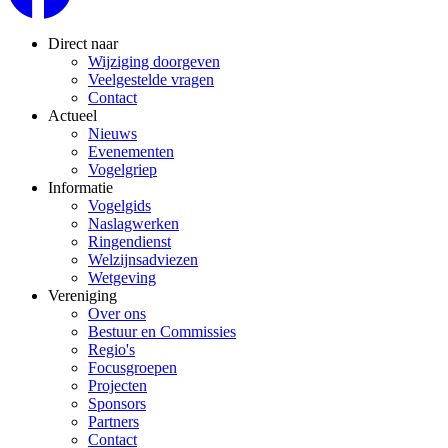
Direct naar
Wijziging doorgeven
Veelgestelde vragen
Contact
Actueel
Nieuws
Evenementen
Vogelgriep
Informatie
Vogelgids
Naslagwerken
Ringendienst
Welzijnsadviezen
Wetgeving
Vereniging
Over ons
Bestuur en Commissies
Regio's
Focusgroepen
Projecten
Sponsors
Partners
Contact