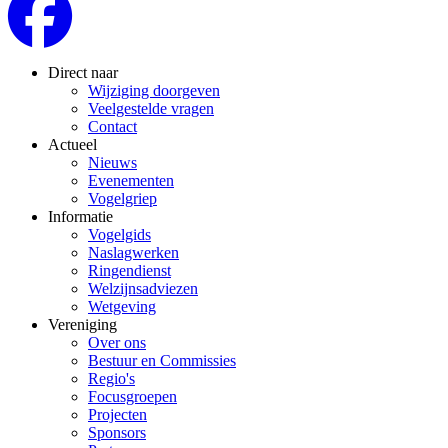
Direct naar
Wijziging doorgeven
Veelgestelde vragen
Contact
Actueel
Nieuws
Evenementen
Vogelgriep
Informatie
Vogelgids
Naslagwerken
Ringendienst
Welzijnsadviezen
Wetgeving
Vereniging
Over ons
Bestuur en Commissies
Regio's
Focusgroepen
Projecten
Sponsors