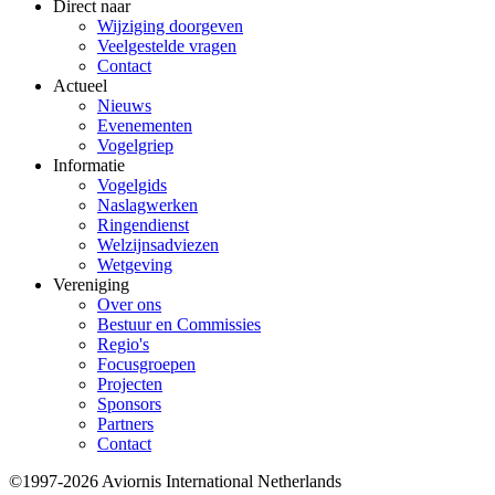
Direct naar
Wijziging doorgeven
Veelgestelde vragen
Contact
Actueel
Nieuws
Evenementen
Vogelgriep
Informatie
Vogelgids
Naslagwerken
Ringendienst
Welzijnsadviezen
Wetgeving
Vereniging
Over ons
Bestuur en Commissies
Regio's
Focusgroepen
Projecten
Sponsors
Partners
Contact
©1997-2026 Aviornis International Netherlands