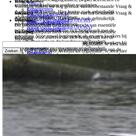
Vraag & Aanbod
Informatie
Nieuws
actuele ontwikkelingen rondom vogelgriep.
Voorlopig maken we nog gebruik van het bestaande Vraag &
Evenementen
Nieuws
Aanbod van Aviornis. Hier kunt u zoals gebruikelijk
Voorlopig maken we nog gebruik van het bestaande Vraag &
Informatie
Nieuws KleindierNed
Evenementen
advertenties bekijken en plaatsen.
Aanbod van Aviornis. Hier kunt u zoals gebruikelijk
Nieuws over vogelgriep (NVWA)
Informatie
Vereniging
Nieuws KleindierNed
Bekijk advertenties
advertenties bekijken en plaatsen.
Dit Informatieplein biedt een overzicht van essentiële
Nieuws over vogelgriep (NVWA)
Bekijk advertenties
informatie voor iedereen die zich bezighoudt met de
Dit Informatieplein biedt een overzicht van essentiële
Vereniging
avicultuur. Voor zowel beginnende als ervaren kwekers bij
informatie voor iedereen die zich bezighoudt met de
Vereniging
een verantwoorde en deskundige vogelhouderij.
avicultuur. Voor zowel beginnende als ervaren kwekers bij
Zoeken
Hier vind je alles over Aviornis als organisatie. Je leest hier
Vogelgids
een verantwoorde en deskundige vogelhouderij.
over de doelstellingen, geschiedenis en structuur van de
Hier vind je alles over Aviornis als organisatie. Je leest hier
Ringendienst
Vogelgids
vereniging, evenals informatie over het lidmaatschap, de
over de doelstellingen, geschiedenis en structuur van de
Welzijnsadviezen
Ringendienst
regio’s en focusgroepen die hun kennis delen en activiteiten
vereniging, evenals informatie over het lidmaatschap, de
Wetgeving
Welzijnsadviezen
organiseren.
regio’s en focusgroepen die hun kennis delen en activiteiten
Naslagwerken
Wetgeving
Over ons
organiseren.
Naslagwerken
Bestuur en Commissies
Over ons
Lidmaatschappen
Bestuur en Commissies
Regio's
Lidmaatschappen
Focusgroepen
Regio's
Projecten
Focusgroepen
Tijdschrift
Projecten
Sponsors
Tijdschrift
Bijzondere giften
Sponsors
Partners
Bijzondere giften
Contact
Partners
Contact