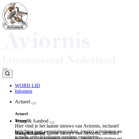
Overslaan
en
naar
de
inhoud
gaan
WORD LID
Inloggen
Top
navigation
Actueel
Main
Actueel
navigation
Actueel
Vraag & Aanbod
Hier vind je het laatste nieuws van Aviornis, inclusief
berichten over verenigingszaken, (regio) activiteiten en
Hier vind je het laatste nieuws van Aviornis, inclusief
Vraag & Aanbod
actuele ontwikkelingen rondom vogelgriep.
berichten over verenigingszaken, (regio) activiteiten en