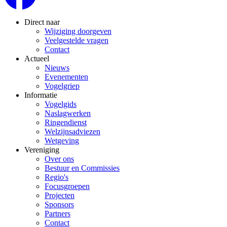
Direct naar
Wijziging doorgeven
Veelgestelde vragen
Contact
Actueel
Nieuws
Evenementen
Vogelgriep
Informatie
Vogelgids
Naslagwerken
Ringendienst
Welzijnsadviezen
Wetgeving
Vereniging
Over ons
Bestuur en Commissies
Regio's
Focusgroepen
Projecten
Sponsors
Partners
Contact