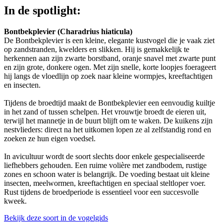
In de spotlight:
Bontbekplevier (Charadrius hiaticula)
De Bontbekplevier is een kleine, elegante kustvogel die je vaak ziet
op zandstranden, kwelders en slikken. Hij is gemakkelijk te
herkennen aan zijn zwarte borstband, oranje snavel met zwarte punt
en zijn grote, donkere ogen. Met zijn snelle, korte loopjes foerageert
hij langs de vloedlijn op zoek naar kleine wormpjes, kreeftachtigen
en insecten.
Tijdens de broedtijd maakt de Bontbekplevier een eenvoudig kuiltje
in het zand of tussen schelpen. Het vrouwtje broedt de eieren uit,
terwijl het mannetje in de buurt blijft om te waken. De kuikens zijn
nestvlieders: direct na het uitkomen lopen ze al zelfstandig rond en
zoeken ze hun eigen voedsel.
In avicultuur wordt de soort slechts door enkele gespecialiseerde
liefhebbers gehouden. Een ruime volière met zandbodem, rustige
zones en schoon water is belangrijk. De voeding bestaat uit kleine
insecten, meelwormen, kreeftachtigen en speciaal steltloper voer.
Rust tijdens de broedperiode is essentieel voor een succesvolle
kweek.
Bekijk deze soort in de vogelgids