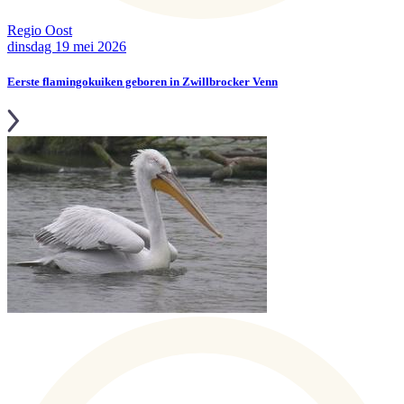
Regio Oost
dinsdag 19 mei 2026
Eerste flamingokuiken geboren in Zwillbrocker Venn