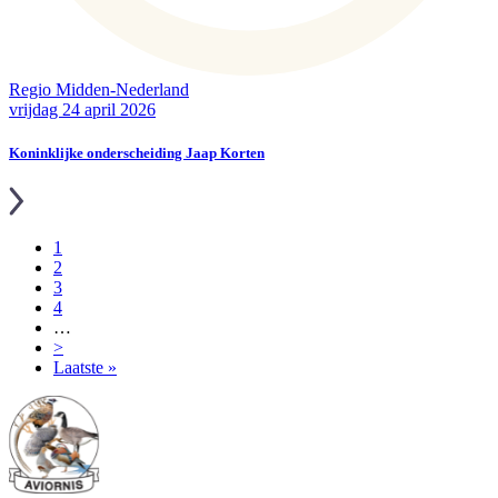
Regio Midden-Nederland
vrijdag 24 april 2026
Koninklijke onderscheiding Jaap Korten
Pagina
1
Pagina
2
Paginering
Pagina
3
Pagina
4
…
Volgende
>
pagina
Laatste
Laatste »
pagina