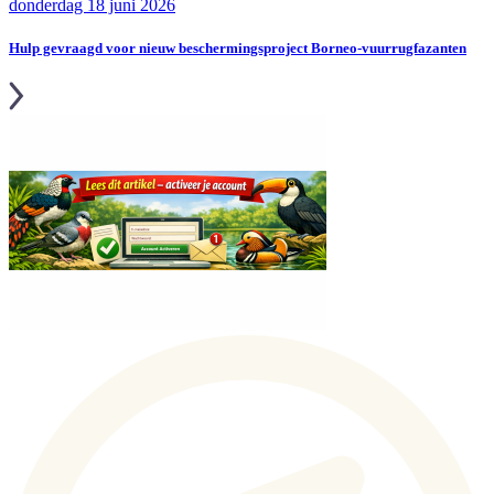
donderdag 18 juni 2026
Hulp gevraagd voor nieuw beschermingsproject Borneo‑vuurrugfazanten